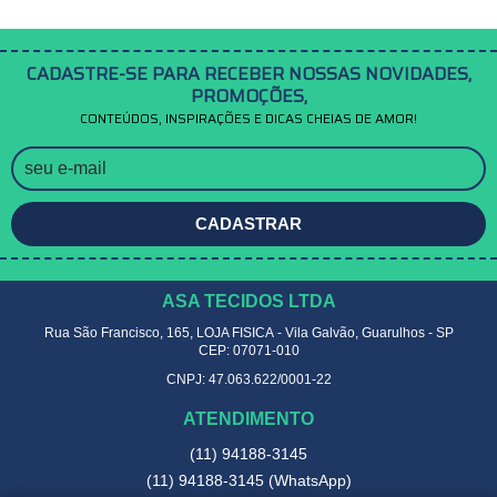
CADASTRE-SE PARA RECEBER NOSSAS NOVIDADES,
PROMOÇÕES,
CONTEÚDOS, INSPIRAÇÕES E DICAS CHEIAS DE AMOR!
CADASTRAR
ASA TECIDOS LTDA
Rua São Francisco, 165, LOJA FISICA
-
Vila Galvão, Guarulhos
-
SP
CEP: 07071-010
CNPJ: 47.063.622/0001-22
ATENDIMENTO
(11)
94188-3145
(11)
94188-3145
(WhatsApp)