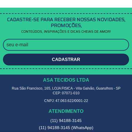
CADASTRE-SE PARA RECEBER NOSSAS NOVIDADES,
PROMOÇÕES,
CONTEÚDOS, INSPIRAÇÕES E DICAS CHEIAS DE AMOR!
CADASTRAR
ASA TECIDOS LTDA
Rua São Francisco, 165, LOJA FISICA
-
Vila Galvão, Guarulhos
-
SP
CEP: 07071-010
CNPJ: 47.063.622/0001-22
ATENDIMENTO
(11)
94188-3145
(11)
94188-3145
(WhatsApp)