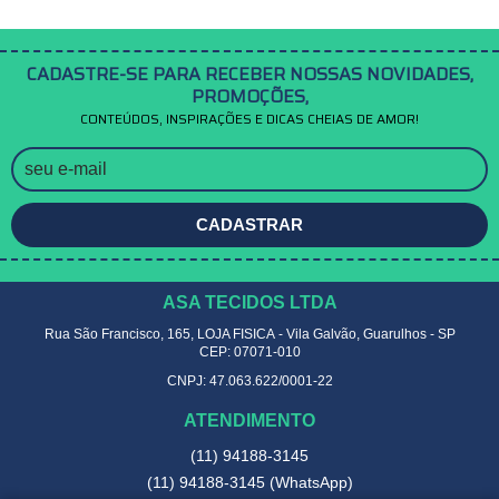
CADASTRE-SE PARA RECEBER NOSSAS NOVIDADES,
PROMOÇÕES,
CONTEÚDOS, INSPIRAÇÕES E DICAS CHEIAS DE AMOR!
CADASTRAR
ASA TECIDOS LTDA
Rua São Francisco, 165, LOJA FISICA
-
Vila Galvão, Guarulhos
-
SP
CEP: 07071-010
CNPJ: 47.063.622/0001-22
ATENDIMENTO
(11)
94188-3145
(11)
94188-3145
(WhatsApp)