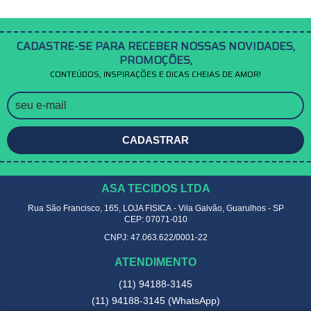
CADASTRE-SE PARA RECEBER NOSSAS NOVIDADES,
PROMOÇÕES,
CONTEÚDOS, INSPIRAÇÕES E DICAS CHEIAS DE AMOR!
CADASTRAR
ASA TECIDOS LTDA
Rua São Francisco, 165, LOJA FISICA
-
Vila Galvão, Guarulhos
-
SP
CEP: 07071-010
CNPJ: 47.063.622/0001-22
ATENDIMENTO
(11)
94188-3145
(11)
94188-3145
(WhatsApp)