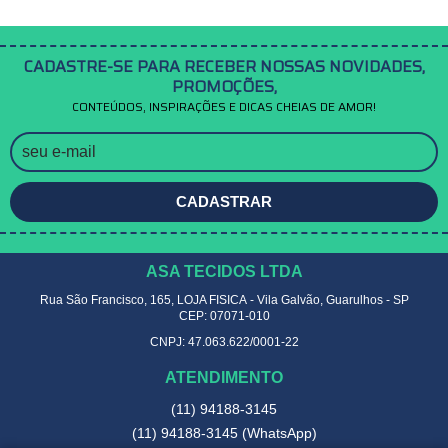
CADASTRE-SE PARA RECEBER NOSSAS NOVIDADES,
PROMOÇÕES,
CONTEÚDOS, INSPIRAÇÕES E DICAS CHEIAS DE AMOR!
CADASTRAR
ASA TECIDOS LTDA
Rua São Francisco, 165, LOJA FISICA
-
Vila Galvão, Guarulhos
-
SP
CEP: 07071-010
CNPJ: 47.063.622/0001-22
ATENDIMENTO
(11)
94188-3145
(11)
94188-3145
(WhatsApp)