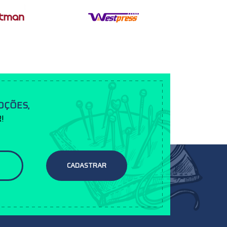
OÇÕES,
!
CADASTRAR