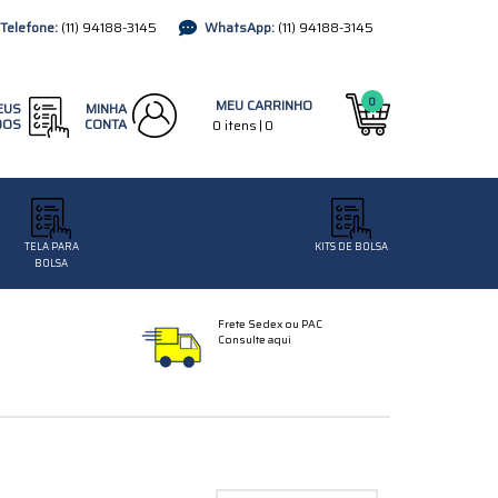
(11)
94188-3145
(11)
94188-3145
0
EUS
MINHA
DOS
CONTA
TELA PARA
KITS DE BOLSA
BOLSA
Frete Sedex ou PAC
Consulte aqui