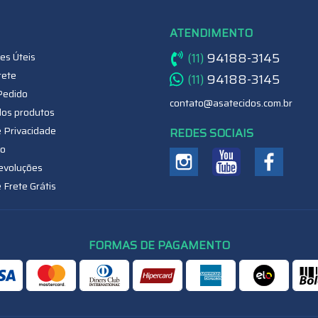
ATENDIMENTO
(11)
94188-3145
es Úteis
rete
(11)
94188-3145
Pedido
contato@asatecidos.com.br
dos produtos
e Privacidade
REDES SOCIAIS
o
evoluções
e Frete Grátis
FORMAS DE PAGAMENTO