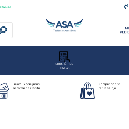
stre-se
M
PEDI
CROCHÊ-FIOS-
LINHAS
Em até 3x sem juros
Compre no site
no cartão de crédito
retire na loja