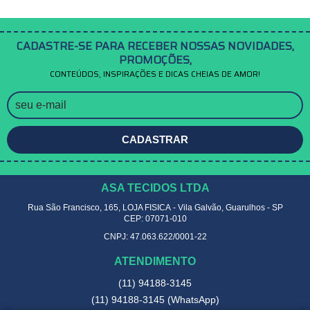
CADASTRE-SE PARA RECEBER NOSSAS NOVIDADES,
PROMOÇÕES,
CONTEÚDOS, INSPIRAÇÕES E DICAS CHEIAS DE AMOR!
CADASTRAR
ASA TECIDOS LTDA
Rua São Francisco, 165, LOJA FISICA
-
Vila Galvão, Guarulhos
-
SP
CEP: 07071-010
CNPJ: 47.063.622/0001-22
ATENDIMENTO
(11)
94188-3145
(11)
94188-3145
(WhatsApp)