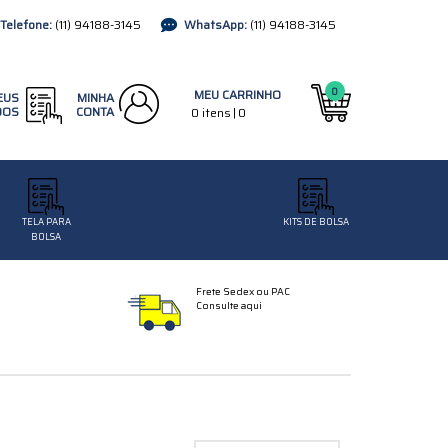
(11)
94188-3145
(11)
94188-3145
0
EUS
MINHA
DOS
CONTA
TELA PARA
KITS DE BOLSA
BOLSA
Frete Sedex ou PAC
Consulte aqui