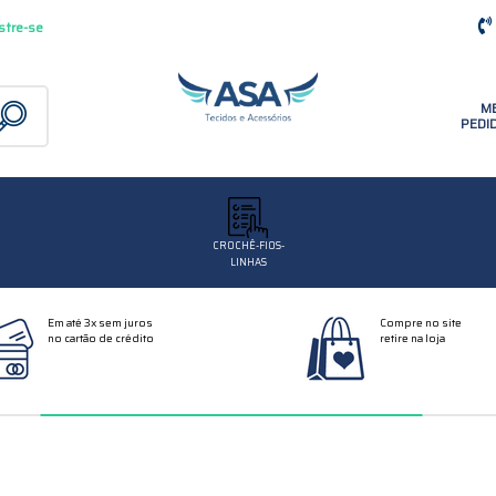
stre-se
M
PEDI
CROCHÊ-FIOS-
LINHAS
Em até 3x sem juros
Compre no site
no cartão de crédito
retire na loja