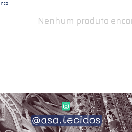
anco
Nenhum produto encon