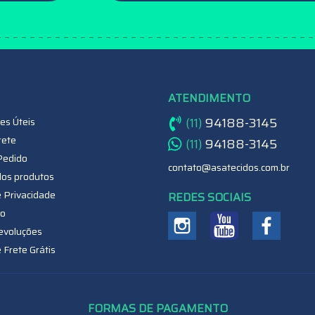
ATENDIMENTO
(11)
94188-3145
es Úteis
rete
(11)
94188-3145
Pedido
contato@asatecidos.com.br
dos produtos
e Privacidade
REDES SOCIAIS
o
evoluções
e Frete Grátis
FORMAS DE PAGAMENTO