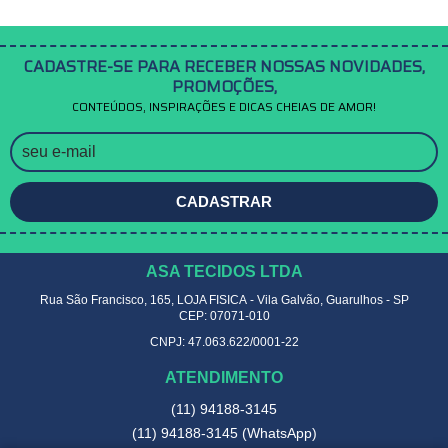
CADASTRE-SE PARA RECEBER NOSSAS NOVIDADES,
PROMOÇÕES,
CONTEÚDOS, INSPIRAÇÕES E DICAS CHEIAS DE AMOR!
CADASTRAR
ASA TECIDOS LTDA
Rua São Francisco, 165, LOJA FISICA
-
Vila Galvão, Guarulhos
-
SP
CEP: 07071-010
CNPJ: 47.063.622/0001-22
ATENDIMENTO
(11)
94188-3145
(11)
94188-3145
(WhatsApp)