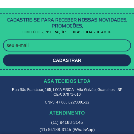
CADASTRE-SE PARA RECEBER NOSSAS NOVIDADES,
PROMOÇÕES,
CONTEÚDOS, INSPIRAÇÕES E DICAS CHEIAS DE AMOR!
CADASTRAR
ASA TECIDOS LTDA
Rua São Francisco, 165, LOJA FISICA
-
Vila Galvão, Guarulhos
-
SP
CEP: 07071-010
CNPJ: 47.063.622/0001-22
ATENDIMENTO
(11)
94188-3145
(11)
94188-3145
(WhatsApp)