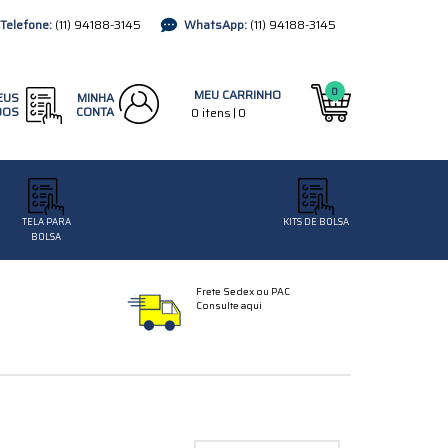
(11)
94188-3145
(11)
94188-3145
0
EUS
MINHA
DOS
CONTA
TELA PARA
KITS DE BOLSA
BOLSA
Frete Sedex ou PAC
Consulte aqui