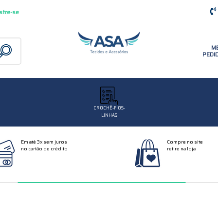
stre-se
M
PEDI
CROCHÊ-FIOS-
LINHAS
Em até 3x sem juros
Compre no site
no cartão de crédito
retire na loja