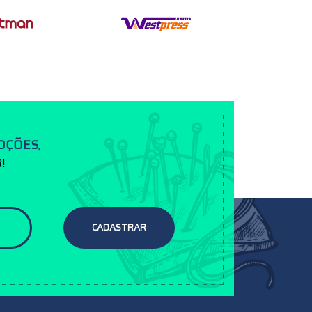
OÇÕES,
!
CADASTRAR