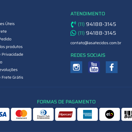
ATENDIMENTO
(11)
94188-3145
es Úteis
rete
(11)
94188-3145
Pedido
contato@asatecidos.com.br
dos produtos
e Privacidade
REDES SOCIAIS
o
evoluções
e Frete Grátis
FORMAS DE PAGAMENTO