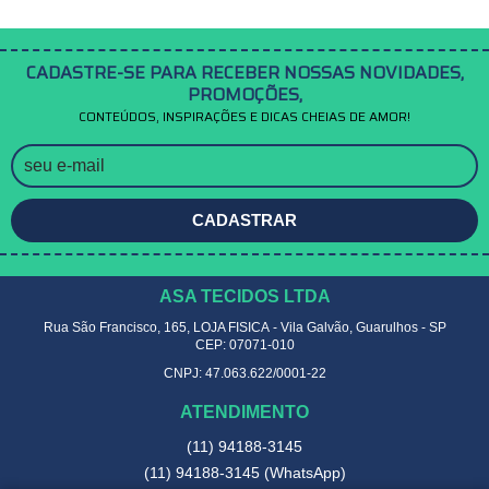
CADASTRE-SE PARA RECEBER NOSSAS NOVIDADES,
PROMOÇÕES,
CONTEÚDOS, INSPIRAÇÕES E DICAS CHEIAS DE AMOR!
CADASTRAR
ASA TECIDOS LTDA
Rua São Francisco, 165, LOJA FISICA
-
Vila Galvão, Guarulhos
-
SP
CEP: 07071-010
CNPJ: 47.063.622/0001-22
ATENDIMENTO
(11)
94188-3145
(11)
94188-3145
(WhatsApp)