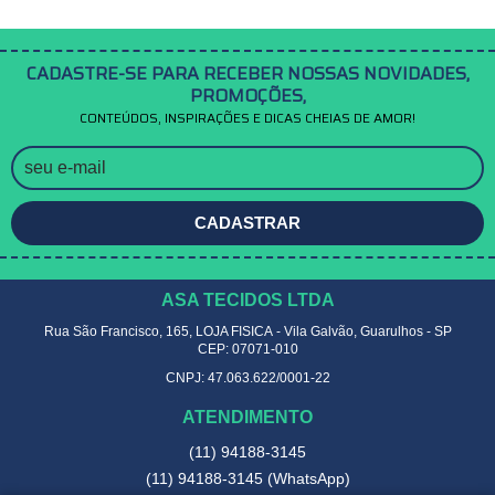
CADASTRE-SE PARA RECEBER NOSSAS NOVIDADES,
PROMOÇÕES,
CONTEÚDOS, INSPIRAÇÕES E DICAS CHEIAS DE AMOR!
CADASTRAR
ASA TECIDOS LTDA
Rua São Francisco, 165, LOJA FISICA
-
Vila Galvão, Guarulhos
-
SP
CEP: 07071-010
CNPJ: 47.063.622/0001-22
ATENDIMENTO
(11)
94188-3145
(11)
94188-3145
(WhatsApp)