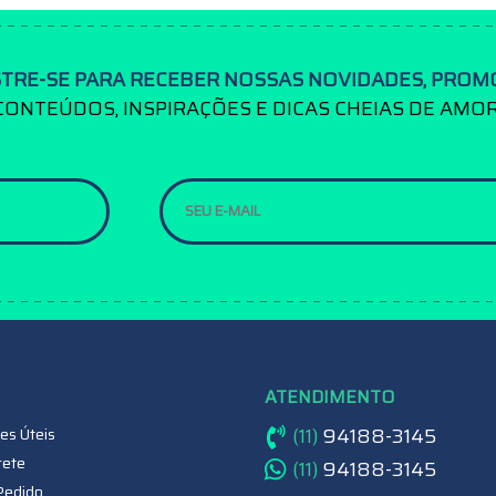
TRE-SE PARA RECEBER NOSSAS NOVIDADES, PROM
CONTEÚDOS, INSPIRAÇÕES E DICAS CHEIAS DE AMOR
ATENDIMENTO
(11)
94188-3145
es Úteis
rete
(11)
94188-3145
Pedido