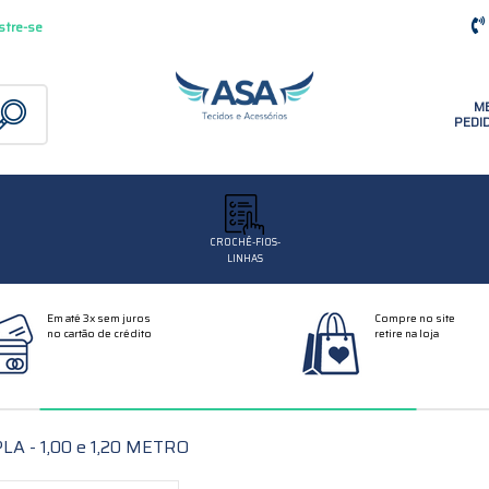
stre-se
M
PEDI
CROCHÊ-FIOS-
LINHAS
Em até 3x sem juros
Compre no site
no cartão de crédito
retire na loja
 - 1,00 e 1,20 METRO