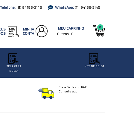
(11)
94188-3145
(11)
94188-3145
0
EUS
MINHA
DOS
CONTA
TELA PARA
KITS DE BOLSA
BOLSA
Frete Sedex ou PAC
Consulte aqui